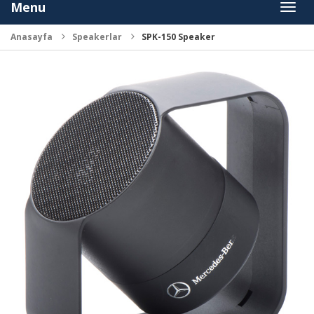
Menu
Toggl
naviga
Anasayfa
Speakerlar
SPK-150 Speaker