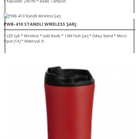
* Kapasite: 240 ml * Baskı: Tampon
PWB-410 STANDLI WIRELESS ŞARJ
* LED Işık * Wireless * Işıklı Baskı * 10W Hızlı Şarj * Dikey Stand * Micro
Input (1A) * Materyal: R..