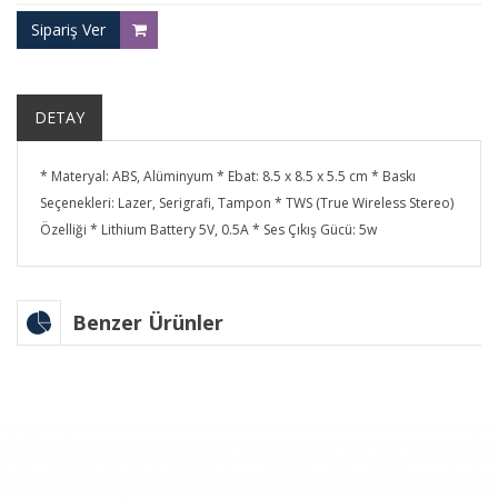
Sipariş Ver
DETAY
* Materyal: ABS, Alüminyum * Ebat: 8.5 x 8.5 x 5.5 cm * Baskı
Seçenekleri: Lazer, Serigrafi, Tampon * TWS (True Wireless Stereo)
Özelliği * Lithium Battery 5V, 0.5A * Ses Çıkış Gücü: 5w
Benzer Ürünler