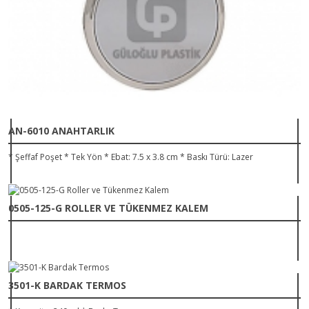
AN-6010 ANAHTARLIK
* Şeffaf Poşet * Tek Yön * Ebat: 7.5 x 3.8 cm * Baskı Türü: Lazer
0505-125-G ROLLER VE TÜKENMEZ KALEM
3501-K BARDAK TERMOS