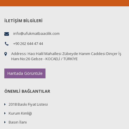
İLETİŞİM BİLGİLERİ
info@ufukmatbaacilik.com
+90 262 644 47 44
Address:
Hacı Halil Mahallesi Zübeyde Hanım Caddesi Dinçer İş
Hanı No:26 Gebze - KOCAELİ / TÜRKİYE
Haritada Görüntüle
ÖNEMLİ BAĞLANTILAR
2018 Baskı Fiyat Listesi
Kurum Kimliği
Basın İlanı