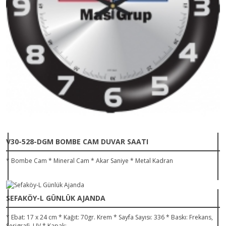
V30-528-DGM BOMBE CAM DUVAR SAATI
* Bombe Cam * Mineral Cam * Akar Saniye * Metal Kadran
SEFAKÖY-L GÜNLÜK AJANDA
* Ebat: 17 x 24 cm * Kağıt: 70gr. Krem * Sayfa Sayısı: 336 * Baskı: Frekans,
Serigrafi, UV * Kapak:..