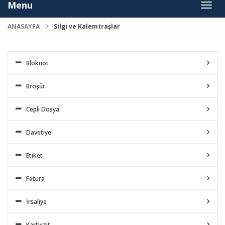
Menu
Toggl
naviga
ANASAYFA
Silgi ve Kalemtraşlar
Bloknot
Broşür
Cepli Dosya
Davetiye
Etiket
Fatura
İrsaliye
Kartvizit