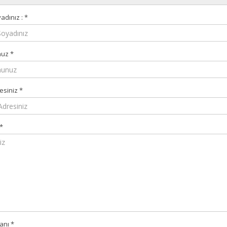
adınız :
*
nuz
*
resiniz
*
*
vanı
*