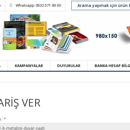
m
Whatsapp: 0532 571 00 30
A
KAMPANYALAR
DUYURULAR
BANKA HESAP BİLG
ARİŞ VER
 :
*