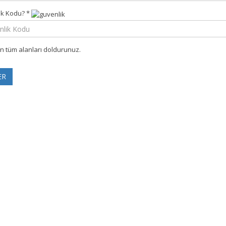
ik Kodu?
*
an tüm alanları doldurunuz.
ER