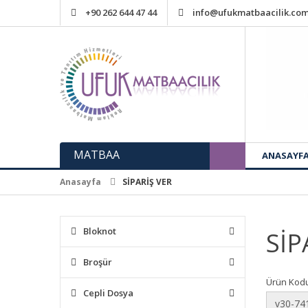
+90 262 644 47 44
info@ufukmatbaacilik.co
MATBAA
ANASAYF
Anasayfa
SİPARİŞ VER
Bloknot
SİP
Broşür
Ürün Kodu
Cepli Dosya