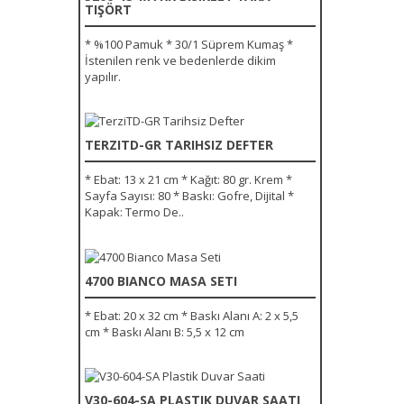
TIŞÖRT
* %100 Pamuk * 30/1 Süprem Kumaş *
İstenilen renk ve bedenlerde dikim
yapılır.
TERZITD-GR TARIHSIZ DEFTER
* Ebat: 13 x 21 cm * Kağıt: 80 gr. Krem *
Sayfa Sayısı: 80 * Baskı: Gofre, Dijital *
Kapak: Termo De..
4700 BIANCO MASA SETI
* Ebat: 20 x 32 cm * Baskı Alanı A: 2 x 5,5
cm * Baskı Alanı B: 5,5 x 12 cm
V30-604-SA PLASTIK DUVAR SAATI