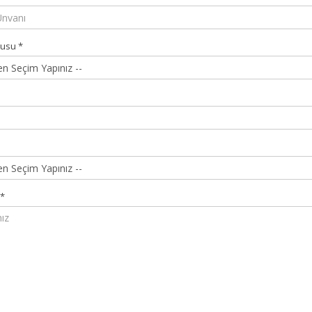
nusu
*
*